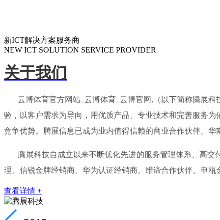
新ICT解决方案服务商
NEW ICT SOLUTION SERVICE PROVIDER
关于我们
云博体育官方网站_云博体育_云博官网,（以下简称腾展科技
验，以客户需求为导向，用优质产品、专业技术和完善服务为
竞争优势。腾展信息已成为业内值得信赖的商业合作伙伴、华
腾展科技自成立以来不断优化先进的服务管理体系、高交付能
理、信锐金牌经销商、华为认证经销商、维谛合作伙伴、申瓯
查看详情 +