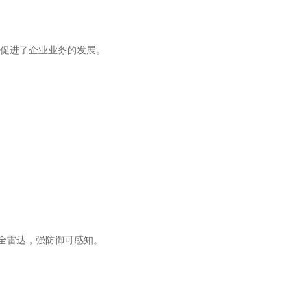
促进了企业业务的发展。
安全雷达，强防御可感知。