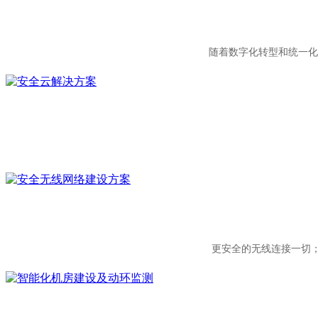
随着数字化转型和统一化
更安全的无线连接一切；