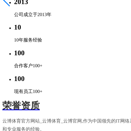
2013
公司成立于2013年
10
10年服务经验
100
合作客户100+
100
现有员工100+
荣誉资质
云博体育官方网站_云博体育_云博官网,作为中国领先的IT
和专业服务的经验。