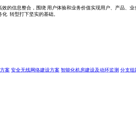
高效的信息整合，围绕 用户体验和业务价值实现用户、产品、业
务化 转型打下坚实的基础。
方案
安全无线网络建设方案
智能化机房建设及动环监测
分支组