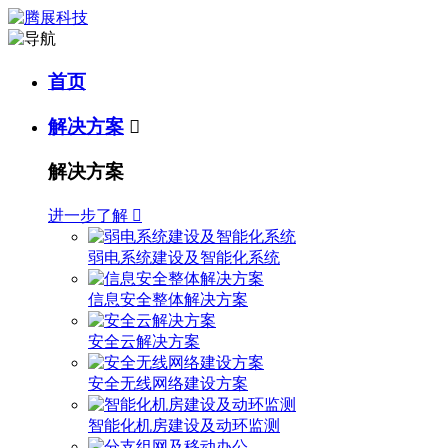
首页
解决方案

解决方案
进一步了解

弱电系统建设及智能化系统
信息安全整体解决方案
安全云解决方案
安全无线网络建设方案
智能化机房建设及动环监测