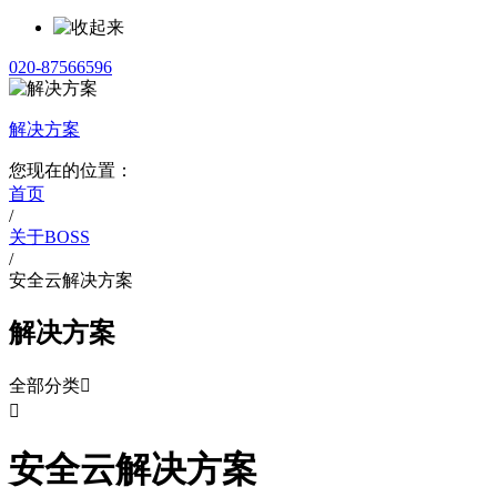
020-87566596
解决方案
您现在的位置：
首页
/
关于BOSS
/
安全云解决方案
解决方案
全部分类


安全云解决方案