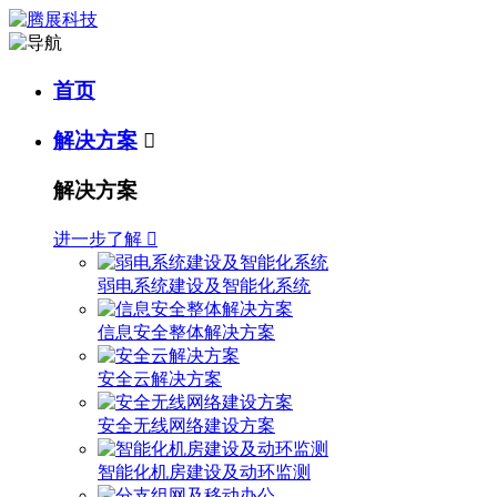
首页
解决方案

解决方案
进一步了解

弱电系统建设及智能化系统
信息安全整体解决方案
安全云解决方案
安全无线网络建设方案
智能化机房建设及动环监测