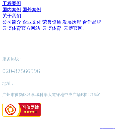
工程案例
国内案例
国外案例
关于我们
公司简介
企业文化
荣誉资质
发展历程
合作品牌
云博体育官方网站_云博体育_云博官网,
云博体育官方网站_云博体育_云博官网,
服务热线：
020-87566596
地址：
广州市萝岗区科学城科学大道绿地中央广场E栋2716室
版权所有：云博体育官方网站_云博体育_云博官网,
粤ICP备