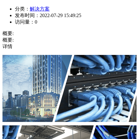
分类：
解决方案
发布时间：
2022-07-29 15:49:25
访问量：
0
概要:
概要:
详情