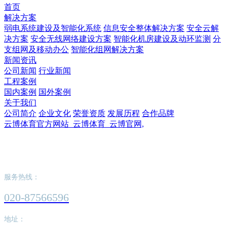
首页
解决方案
弱电系统建设及智能化系统
信息安全整体解决方案
安全云解
决方案
安全无线网络建设方案
智能化机房建设及动环监测
分
支组网及移动办公
智能化组网解决方案
新闻资讯
公司新闻
行业新闻
工程案例
国内案例
国外案例
关于我们
公司简介
企业文化
荣誉资质
发展历程
合作品牌
云博体育官方网站_云博体育_云博官网,
云博体育官方网站_云博体育_云博官网,
服务热线：
020-87566596
地址：