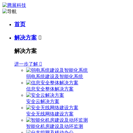
首页
解决方案

解决方案
进一步了解

弱电系统建设及智能化系统
信息安全整体解决方案
安全云解决方案
安全无线网络建设方案
智能化机房建设及动环监测