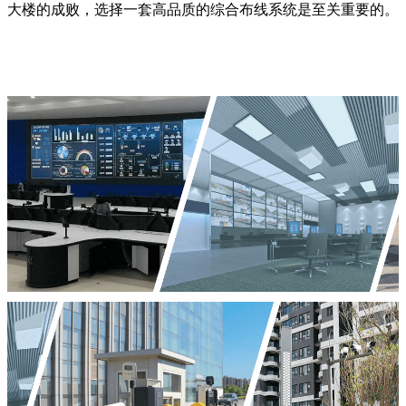
大楼的成败，选择一套高品质的综合布线系统是至关重要的。