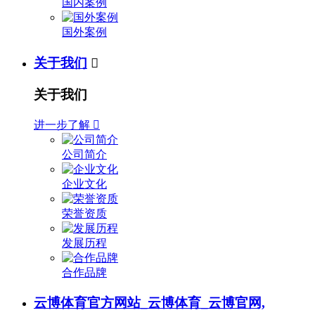
国内案例
国外案例
关于我们

关于我们
进一步了解

公司简介
企业文化
荣誉资质
发展历程
合作品牌
云博体育官方网站_云博体育_云博官网,