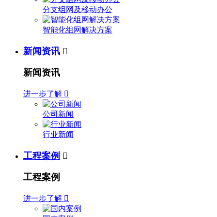
分支组网及移动办公
智能化组网解决方案
新闻资讯

新闻资讯
进一步了解

公司新闻
行业新闻
工程案例

工程案例
进一步了解
