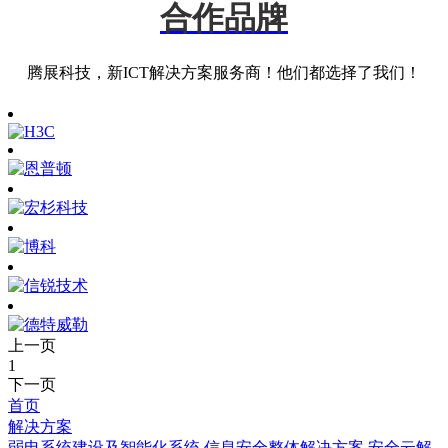
合作品牌
腾展科技，新ICT解决方案服务商！他们都选择了我们！
上一页
1
下一页
首页
解决方案
弱电系统建设及智能化系统
信息安全整体解决方案
安全云解