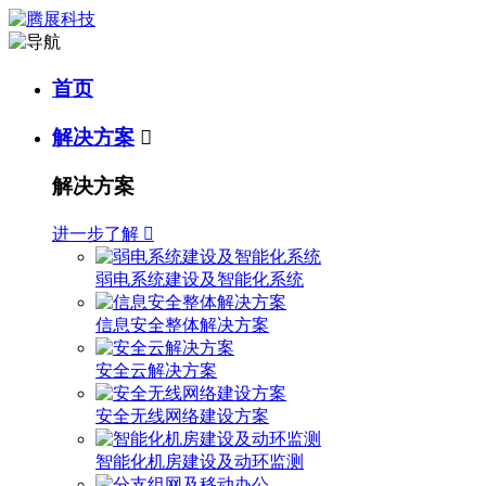
首页
解决方案

解决方案
进一步了解

弱电系统建设及智能化系统
信息安全整体解决方案
安全云解决方案
安全无线网络建设方案
智能化机房建设及动环监测