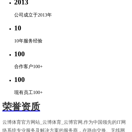
2013
公司成立于2013年
10
10年服务经验
100
合作客户100+
100
现有员工100+
荣誉资质
云博体育官方网站_云博体育_云博官网,作为中国领先的IT网
络系统专业服务及解决方案的服务商，在路由交换、无线网