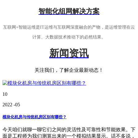
智能化组网解决方案
互联网+智能运维是IT运维与互联网深度融合的产物，是运维管理在云
计算、大数据技术推动下的必然结果。
新闻资讯
关注我们，了解企业最新动态！
10
2022
-05
模块化机房与传统机房区别有哪些？
今天咱们就聊一聊它们之间的灵活性及可靠性和节能效果。下
面是工程师为我们测算出来的一个模拟结果显示。话不多说，